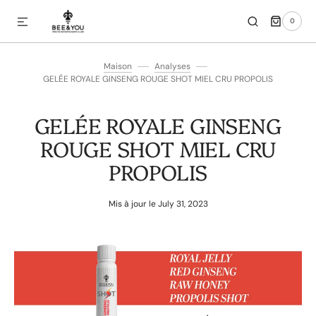
R ET PASSER AU CONTENU
0 ARTICLE
0
Maison
Analyses
GELÉE ROYALE GINSENG ROUGE SHOT MIEL CRU PROPOLIS
GELÉE ROYALE GINSENG
ROUGE SHOT MIEL CRU
PROPOLIS
Mis à jour le
July 31, 2023